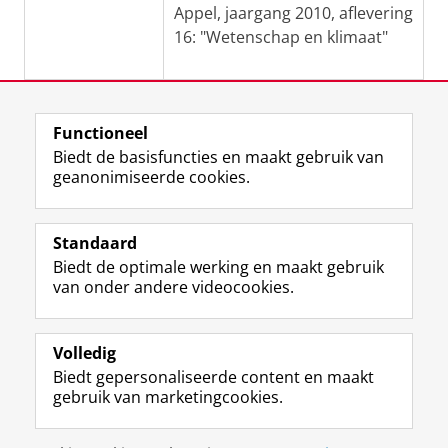
Appel, jaargang 2010, aflevering
16: "Wetenschap en klimaat"
Laatst gewijzigd:
17 augustus 2020 09:47
Functioneel
Biedt de basisfuncties en maakt gebruik van
geanonimiseerde cookies.
F
L
R
I
Y
Volg de RUG
a
i
S
n
o
Standaard
c
n
S
s
u
Biedt de optimale werking en maakt gebruik
e
k
-
t
T
Studiekiezers
van onder andere videocookies.
b
e
f
a
u
Maatschappij/bedrijven
o
d
e
g
b
o
I
e
r
e
Alumni
k
n
d
a
-
Volledig
p
-
R
m
k
Biedt gepersonaliseerde content en maakt
Over ons
a
p
i
-
a
gebruik van marketingcookies.
g
a
j
a
n
i
g
k
c
a
Disclaimer & Copyright
Privacy
Cookies