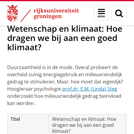
Skip
Skip
Maatschappij/bedrijven
Menu
Zoek
to
to
en
Content
Navigation
zoeken
Wetenschap en klimaat: Hoe
dragen we bij aan een goed
klimaat?
Wetenschap en klimaat: Hoe dragen we bij aan een
goed klimaat?
Pas uw cookie instellingen aan
om deze
video te zien
Duurzaamheid is in de mode. Overal probeert de
overheid zuinig energiegebruik en milieuvriendelijk
gedrag te stimuleren. Maar: hoe moet dat eigenlijk?
Hoogleraar psychologie
prof.dr. E.M. (Linda) Steg
onderzoekt hoe milieuvriendelijk gedrag beïnvloed
kan worden.
Titel
Wetenschap en klimaat: Hoe
dragen we bij aan een goed
klimaat?