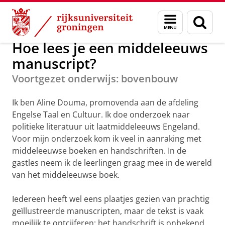
Skip
Skip
Maatschappij/bedrijven
Scholierenacademie
Menu
Menu
Zoek
to
to
en
Content
Navigation
zoeken
Hoe lees je een middeleeuws
manuscript?
Voortgezet onderwijs: bovenbouw
Ik ben Aline Douma, promovenda aan de afdeling
Engelse Taal en Cultuur. Ik doe onderzoek naar
politieke literatuur uit laatmiddeleeuws Engeland.
Voor mijn onderzoek kom ik veel in aanraking met
middeleeuwse boeken en handschriften. In de
gastles neem ik de leerlingen graag mee in de wereld
van het middeleeuwse boek.
Iedereen heeft wel eens plaatjes gezien van prachtig
geïllustreerde manuscripten, maar de tekst is vaak
moeilijk te ontcijferen: het handschrift is onbekend