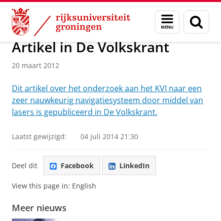
Skip
Skip
Fundamental Interactions and Symmetries (TRIµP)
Menu
Zoek
to
to
en
Content
Navigation
zoeken
Artikel in De Volkskrant
20 maart 2012
Dit artikel over het onderzoek aan het KVI naar een
zeer nauwkeurig navigatiesysteem door middel van
lasers is gepubliceerd in De Volkskrant.
Laatst gewijzigd:
04 juli 2014 21:30
Deel dit
Facebook
LinkedIn
View this page in:
English
Meer nieuws