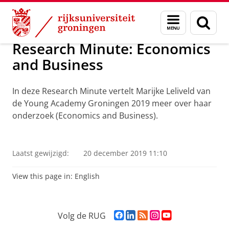
Skip
Skip
Onderzoek
Menu
Zoek
to
to
en
Content
Navigation
zoeken
Research Minute: Economics
and Business
In deze Research Minute vertelt Marijke Leliveld van
de Young Academy Groningen 2019 meer over haar
onderzoek (Economics and Business).
Research Minute: Marijke Leliveld
Pas uw cookie instellingen aan
om deze
video te zien
Laatst gewijzigd:
20 december 2019 11:10
View this page in:
English
F
L
R
I
Y
Volg de RUG
a
i
S
n
o