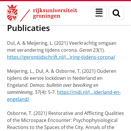
Skip
Skip
Onderzoek
Betekenisvolle Beweging
Menu
Zoek
to
to
en
Content
Navigation
zoeken
Publicaties
Dul, A. & Meijering, L. (2021) Veerkrachtig omgaan
met verandering tijdens corona.
Geron
23(1).
https://gerontijdschrift.nl/(...)ring-tijdens-corona/
Meijering, L., Dul, A. & Osborne, T. (2021) Ouderen
tijdens de eerste lockdown in Nederland en
Engeland.
Demos: bulletin over bevolking en
samenleving
, 37(4): 5-7.
https://nidi.nl/(...)derland-en-
engeland/
Osborne, T. (2021) Restorative and Afflicting Qualities
of the Microspace Encounter: Psychophysiological
Reactions to the Spaces of the City. Annals of the