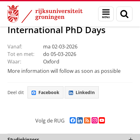
Skip
Skip
Onderzoek
Ons onderzoek
OIKOS
Calendar
Menu
Zoek
to
to
en
Content
Navigation
zoeken
International PhD Days
Vanaf:
ma 02-03-2026
Tot en met:
do 05-03-2026
Waar:
Oxford
More information will follow as soon as possible
Deel dit
Facebook
LinkedIn
F
L
R
I
Y
Volg de RUG
a
i
S
n
o
c
n
S
s
u
e
k
-
t
T
Studiekiezers