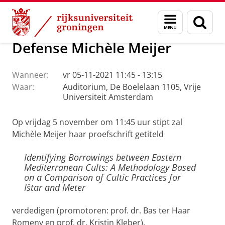
Skip
Skip
Onderzoek
Ons onderzoek
OIKOS
Calendar
Menu
Zoek
to
to
en
Content
Navigation
zoeken
Defense Michèle Meijer
Wanneer:
vr 05-11-2021 11:45 - 13:15
Waar:
Auditorium, De Boelelaan 1105, Vrije
Universiteit Amsterdam
Op vrijdag 5 november om 11:45 uur stipt zal
Michèle Meijer haar proefschrift getiteld
Identifying Borrowings between Eastern
Mediterranean Cults: A Methodology Based
on a Comparison of Cultic Practices for
Ištar and Meter
verdedigen (promotoren: prof. dr. Bas ter Haar
Romeny en prof. dr. Kristin Kleber).