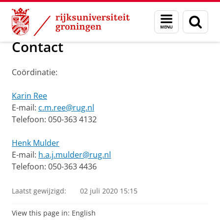
Skip
Skip
Onderzoek
IREES
Menu
Zoek
to
to
en
Content
Navigation
zoeken
Contact
Coördinatie:
Karin Ree
E-mail:
c.m.ree@rug.nl
Telefoon: 050-363 4132
Henk Mulder
E-mail:
h.a.j.mulder@rug.nl
Telefoon: 050-363 4436
Laatst gewijzigd:
02 juli 2020 15:15
View this page in:
English