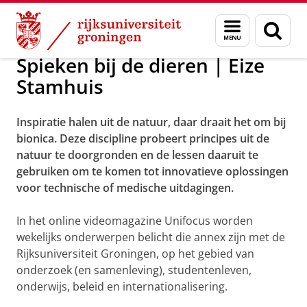
Skip
Skip
Onderzoek
Video archive
Menu
Zoek
to
to
en
Content
Navigation
zoeken
Spieken bij de dieren | Eize
Stamhuis
Inspiratie halen uit de natuur, daar draait het om bij
bionica. Deze discipline probeert principes uit de
natuur te doorgronden en de lessen daaruit te
gebruiken om te komen tot innovatieve oplossingen
voor technische of medische uitdagingen.
In het online videomagazine Unifocus worden
wekelijks onderwerpen belicht die annex zijn met de
Rijksuniversiteit Groningen, op het gebied van
onderzoek (en samenleving), studentenleven,
onderwijs, beleid en internationalisering.
SPieken bij de dieren
Pas uw cookie instellingen aan
om deze