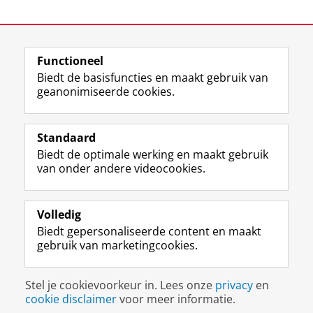
video te zien
Laatst gewijzigd:
27 mei 2024 14:01
Functioneel
View this page in:
English
Biedt de basisfuncties en maakt gebruik van
geanonimiseerde cookies.
F
L
R
I
Y
Volg de RUG
a
i
S
n
o
Standaard
c
n
S
s
u
Biedt de optimale werking en maakt gebruik
e
k
-
t
T
Studiekiezers
van onder andere videocookies.
b
e
f
a
u
Maatschappij/bedrijven
o
d
e
g
b
o
I
e
r
e
Alumni
k
n
d
a
-
Volledig
p
-
R
m
k
Biedt gepersonaliseerde content en maakt
Over ons
a
p
i
-
a
gebruik van marketingcookies.
g
a
j
a
n
i
g
k
c
a
Disclaimer & Copyright
Privacy
Cookies
n
i
s
c
a
Stel je cookievoorkeur in. Lees onze
privacy
en
Inloggen
a
n
u
o
l
cookie disclaimer
voor meer informatie.
R
a
n
u
R