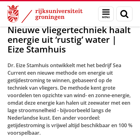
Skip
Skip
Onderzoek
Video archive
Menu
Zoek
to
to
en
Content
Navigation
zoeken
Nieuwe vliegertechniek haalt
energie uit ‘rustig’ water |
Eize Stamhuis
Dr.
Eize Stamhuis ontwikkelt met het bedrijf Sea
Current een nieuwe methode om energie uit
getijdestroming te winnen, gebaseerd op de
techniek van vliegers. De methode kent grote
voordelen ten opzichte van wind- en zonne-energie,
omdat deze energie kan halen uit zeewater met een
lage stroomsnelheid - bijvoorbeeld langs de
Nederlandse kust. Een ander voordeel:
getijdestroming is vrijwel altijd beschikbaar en 100 %
voorspelbaar.