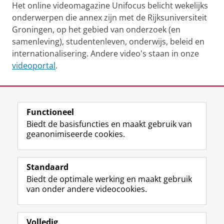
Het online videomagazine Unifocus belicht wekelijks
onderwerpen die annex zijn met de Rijksuniversiteit
Groningen, op het gebied van onderzoek (en
samenleving), studentenleven, onderwijs, beleid en
internationalisering. Andere video's staan in onze
videoportal
.
Laatst gewijzigd:
27 mei 2024 14:00
Functioneel
View this page in:
English
Biedt de basisfuncties en maakt gebruik van
geanonimiseerde cookies.
F
L
R
I
Y
Volg de RUG
a
i
S
n
o
Standaard
c
n
S
s
u
Biedt de optimale werking en maakt gebruik
e
k
-
t
T
Studiekiezers
van onder andere videocookies.
b
e
f
a
u
Maatschappij/bedrijven
o
d
e
g
b
o
I
e
r
e
Alumni
k
n
d
a
-
Volledig