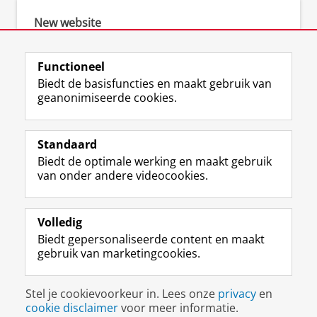
New website
New Website Cell Biology
Functioneel
Biedt de basisfuncties en maakt gebruik van
geanonimiseerde cookies.
F
L
R
I
Y
Volg de RUG
a
i
S
n
o
Standaard
c
n
S
s
u
Biedt de optimale werking en maakt gebruik
e
k
-
t
T
Studiekiezers
van onder andere videocookies.
b
e
f
a
u
Maatschappij/bedrijven
o
d
e
g
b
o
I
e
r
e
Alumni
k
n
d
a
-
Volledig
p
-
R
m
k
Biedt gepersonaliseerde content en maakt
Over ons
a
p
i
-
a
gebruik van marketingcookies.
g
a
j
a
n
i
g
k
c
a
Disclaimer & Copyright
Privacy
Cookies
n
i
s
c
a
Stel je cookievoorkeur in. Lees onze
privacy
en
Inloggen
a
n
u
o
l
cookie disclaimer
voor meer informatie.