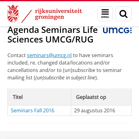
Skip
Skip
Onderzoek
Cell Biology
Menu
Zoek
to
to
en
Content
Navigation
zoeken
Agenda Seminars Life
Sciences UMCG/RUG
Contact
seminars@umcg.nl
to have seminars
included, re. changed data/locations and/or
cancellations and/or to (un)subscribe to seminar
mailing list (
(un)subscribe in subject line
).
Titel
Geplaatst op
Seminars Fall 2016
29 augustus 2016