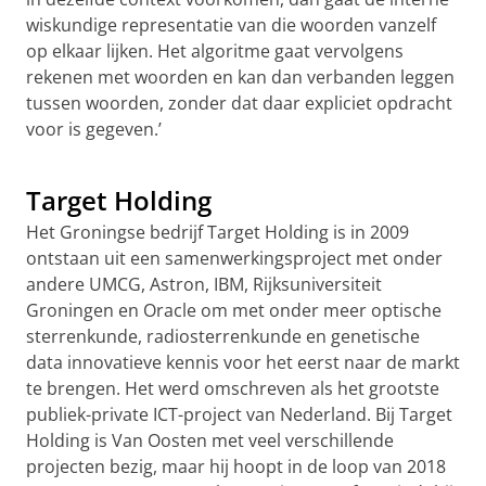
wiskundige representatie van die woorden vanzelf
op elkaar lijken. Het algoritme gaat vervolgens
rekenen met woorden en kan dan verbanden leggen
tussen woorden, zonder dat daar expliciet opdracht
voor is gegeven.’
Prof.dr. Lambert Schomaker: computers teksten leren
analyseren
Pas uw cookie instellingen aan
om deze
video te zien
Target Holding
Het Groningse bedrijf Target Holding is in 2009
ontstaan uit een samenwerkingsproject met onder
andere UMCG, Astron, IBM, Rijksuniversiteit
Groningen en Oracle om met onder meer optische
sterrenkunde, radiosterrenkunde en genetische
data innovatieve kennis voor het eerst naar de markt
te brengen. Het werd omschreven als het grootste
publiek-private ICT-project van Nederland. Bij Target
Holding is Van Oosten met veel verschillende
projecten bezig, maar hij hoopt in de loop van 2018