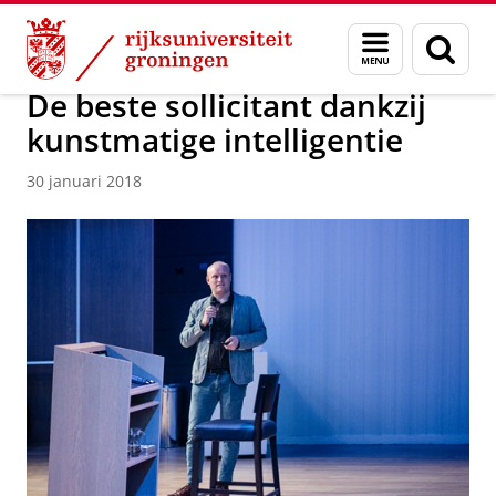
Skip
Skip
Bernoulli Institute for Mathematics, Computer Science and 
Menu
Zoek
to
to
en
Content
Navigation
zoeken
De beste sollicitant dankzij
kunstmatige intelligentie
30 januari 2018