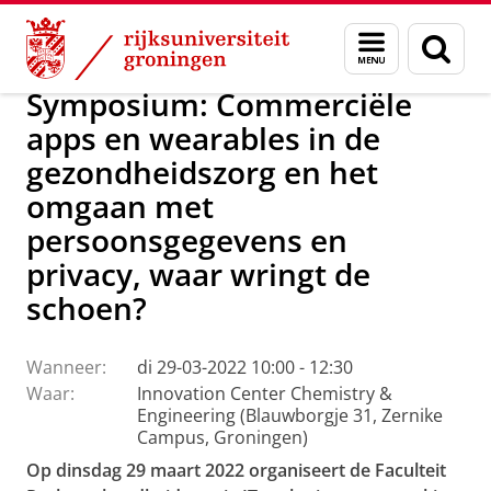
Skip
Skip
Over ons
Archief
Menu
Zoek
to
to
en
Content
Navigation
zoeken
Symposium: Commerciële
apps en wearables in de
gezondheidszorg en het
omgaan met
persoonsgegevens en
privacy, waar wringt de
schoen?
Wanneer:
di 29-03-2022 10:00 - 12:30
Waar:
Innovation Center Chemistry &
Engineering (Blauwborgje 31, Zernike
Campus, Groningen)
Op dinsdag 29 maart 2022 organiseert de Faculteit