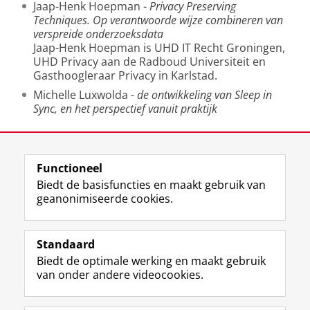
Jaap-Henk Hoepman -
Privacy Preserving
Techniques. Op verantwoorde wijze combineren van
verspreide onderzoeksdata
Jaap-Henk Hoepman is UHD IT Recht Groningen,
UHD Privacy aan de Radboud Universiteit en
Gasthoogleraar Privacy in Karlstad.
Michelle Luxwolda -
de ontwikkeling van Sleep in
Sync, en het perspectief vanuit praktijk
Deel dit
Facebook
LinkedIn
Functioneel
Biedt de basisfuncties en maakt gebruik van
geanonimiseerde cookies.
F
L
R
I
Y
Volg de RUG
a
i
S
n
o
Standaard
c
n
S
s
u
Biedt de optimale werking en maakt gebruik
e
k
-
t
T
Studiekiezers
van onder andere videocookies.
b
e
f
a
u
Maatschappij/bedrijven
o
d
e
g
b
o
I
e
r
e