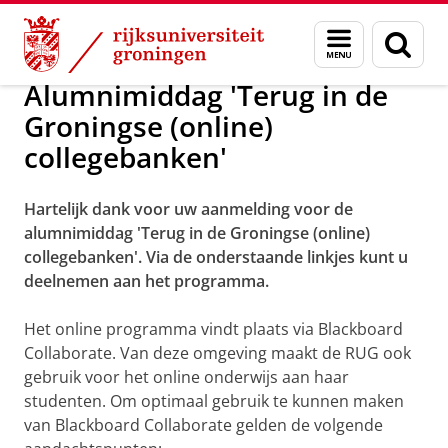
Skip
Skip
Over ons
Alumnimiddag 25 juni 2021
Menu
Zoek
to
to
en
Content
Navigation
zoeken
Alumnimiddag 'Terug in de
Groningse (online)
collegebanken'
Hartelijk dank voor uw aanmelding voor de
alumnimiddag 'Terug in de Groningse (online)
collegebanken'. Via de onderstaande linkjes kunt u
deelnemen aan het programma.
Het online programma vindt plaats via Blackboard
Collaborate. Van deze omgeving maakt de RUG ook
gebruik voor het online onderwijs aan haar
studenten. Om optimaal gebruik te kunnen maken
van Blackboard Collaborate gelden de volgende