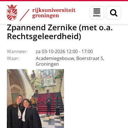
Skip
Skip
Over ons
Agenda
Menu
Zoek
to
to
en
Content
Navigation
zoeken
Zpannend Zernike (met o.a.
Rechtsgeleerdheid)
Wanneer:
za 03-10-2026 12:00 - 17:00
Waar:
Academiegebouw, Boerstraat 5,
Groningen