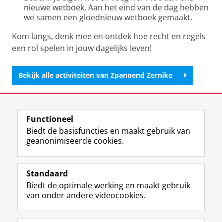
nieuwe wetboek. Aan het eind van de dag hebben
we samen een gloednieuw wetboek gemaakt.
Kom langs, denk mee en ontdek hoe recht en regels
een rol spelen in jouw dagelijks leven!
Bekijk alle activiteiten van Zpannend Zernike
Deel dit
Facebook
LinkedIn
Functioneel
Biedt de basisfuncties en maakt gebruik van
geanonimiseerde cookies.
F
L
R
I
Y
Volg de RUG
a
i
S
n
o
Standaard
c
n
S
s
u
Biedt de optimale werking en maakt gebruik
e
k
-
t
T
Studiekiezers
van onder andere videocookies.
b
e
f
a
u
Maatschappij/bedrijven
o
d
e
g
b
o
I
e
r
e