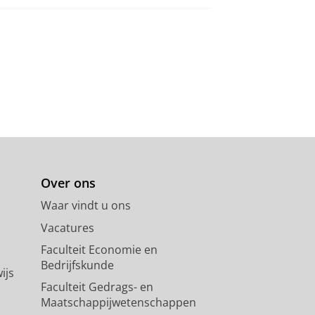
Over ons
Waar vindt u ons
Vacatures
Faculteit Economie en
Bedrijfskunde
ijs
Faculteit Gedrags- en
Maatschappijwetenschappen