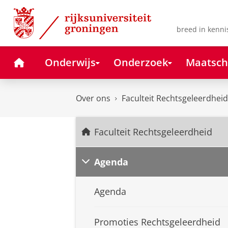
Skip
Skip
to
to
Content
Navigation
breed in kenni
Home
Onderwijs
Onderzoek
Maatsch
Over ons
Faculteit Rechtsgeleerdheid
Faculteit Rechtsgeleerdheid
Agenda
Agenda
Promoties Rechtsgeleerdheid