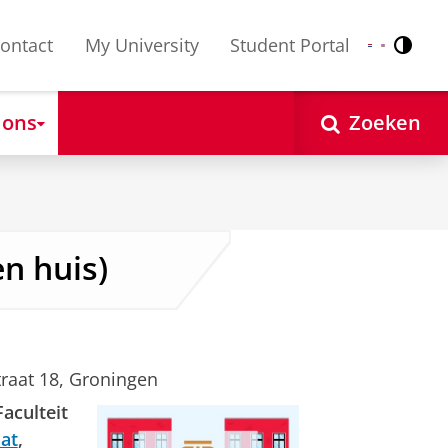
ontact
My University
Student Portal
Contr
Nederlands
English
 ons
Zoeken
n huis)
raat 18, Groningen
aculteit
at
,