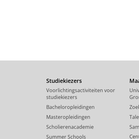
Studiekiezers
Maa
Voorlichtingsactiviteiten voor
Univ
studiekiezers
Gro
Bacheloropleidingen
Zoe
Masteropleidingen
Tal
Scholierenacademie
Sam
Cen
Summer Schools