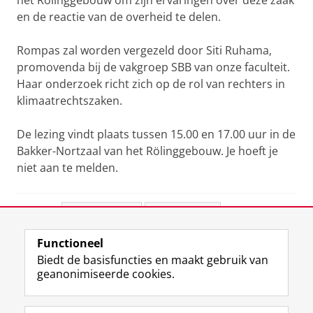
het Rölinggebouw om zijn ervaringen over deze zaak
en de reactie van de overheid te delen.
Rompas zal worden vergezeld door Siti Ruhama,
promovenda bij de vakgroep SBB van onze faculteit.
Haar onderzoek richt zich op de rol van rechters in
klimaatrechtszaken.
De lezing vindt plaats tussen 15.00 en 17.00 uur in de
Bakker-Nortzaal van het Rölinggebouw. Je hoeft je
niet aan te melden.
Deel dit
Facebook
LinkedIn
Functioneel
View this page in:
English
Biedt de basisfuncties en maakt gebruik van
geanonimiseerde cookies.
F
L
R
I
Y
Volg de RUG
a
i
S
n
o