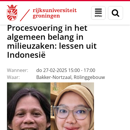
Skip
Skip
Over ons
Agenda
Menu
Zoek
to
to
en
Content
Navigation
zoeken
Procesvoering in het
algemeen belang in
milieuzaken: lessen uit
Indonesië
Wanneer:
do 27-02-2025 15:00 - 17:00
Waar:
Bakker-Nortzaal, Rölinggebouw