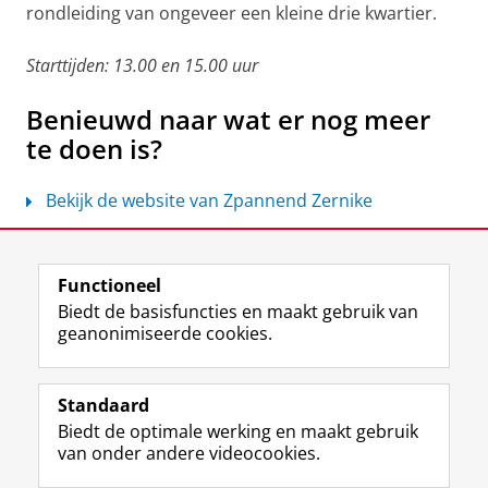
rondleiding van ongeveer een kleine drie kwartier.
Starttijden: 13.00 en 15.00 uur
Benieuwd naar wat er nog meer
te doen is?
Bekijk de website van Zpannend Zernike
Deel dit
Facebook
LinkedIn
Functioneel
Biedt de basisfuncties en maakt gebruik van
geanonimiseerde cookies.
F
L
R
I
Y
Volg de RUG
a
i
S
n
o
Standaard
c
n
S
s
u
Biedt de optimale werking en maakt gebruik
e
k
-
t
T
Studiekiezers
van onder andere videocookies.
b
e
f
a
u
Maatschappij/bedrijven
o
d
e
g
b