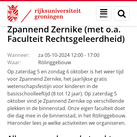
Skip
Skip
Over ons
Agenda
Menu
Zoek
to
to
en
Content
Navigation
zoeken
Zpannend Zernike (met o.a.
Faculteit Rechtsgeleerdheid)
Wanneer:
za 05-10-2024 12:00 - 17:00
Waar:
Rölinggebouw
Op zaterdag 5 en zondag 6 oktober is het weer tijd
voor Zpannend Zernike, het jaarlijkse gratis
wetenschapsfestijn voor kinderen in de
basisschoolleeftijd (8 tot 12 jaar). Op zaterdag 5
oktober vind je Zpannend Zernike op verschillende
plekken in de binnenstad. Onze eigen faculteit doet
die dag mee in de binnenstad, in het Rölinggebouw.
Hieronder lees je welke activiteiten we organiseren.