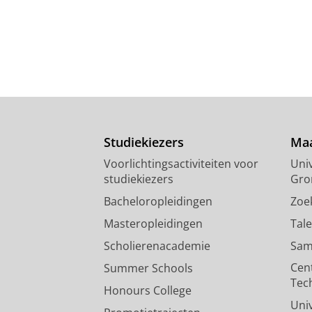
Studiekiezers
Maa
Voorlichtingsactiviteiten voor
Univ
studiekiezers
Gro
Bacheloropleidingen
Zoe
Masteropleidingen
Tal
Scholierenacademie
Sam
Cen
Summer Schools
Tec
Honours College
Uni