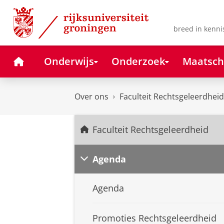
Skip
Skip
to
to
Content
Navigation
breed in kenni
Home
Onderwijs
Onderzoek
Maatsch
Over ons
Faculteit Rechtsgeleerdheid
Faculteit Rechtsgeleerdheid
Agenda
Agenda
Promoties Rechtsgeleerdheid