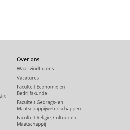
Over ons
Waar vindt u ons
Vacatures
Faculteit Economie en
Bedrijfskunde
ijs
Faculteit Gedrags- en
Maatschappijwetenschappen
Faculteit Religie, Cultuur en
Maatschappij