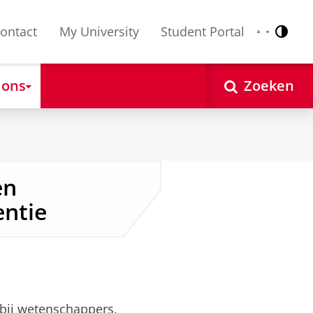
ontact
My University
Student Portal
Contr
Nederlands
English
 ons
Zoeken
en
entie
bij wetenschappers,