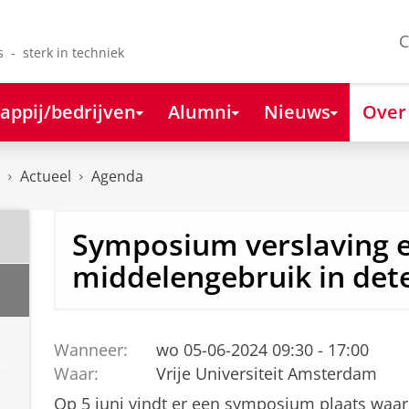
C
s - sterk in techniek
appij/bedrijven
Alumni
Nieuws
Over
Actueel
Agenda
Symposium verslaving 
middelengebruik in det
Wanneer:
wo 05-06-2024 09:30 - 17:00
Waar:
Vrije Universiteit Amsterdam
Op 5 juni vindt er een symposium plaats waar