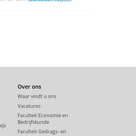
Over ons
Waar vindt u ons
Vacatures
Faculteit Economie en
Bedrijfskunde
ijs
Faculteit Gedrags- en