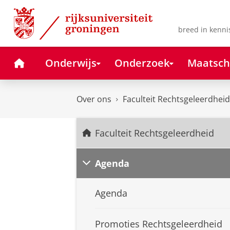
Skip
Skip
to
to
Content
Navigation
breed in kenni
Home
Onderwijs
Onderzoek
Maatsch
Over ons
Faculteit Rechtsgeleerdheid
Faculteit Rechtsgeleerdheid
Agenda
Agenda
Promoties Rechtsgeleerdheid