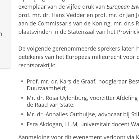
exemplaar van de vijfde druk van
European En
prof. mr. dr. Hans Vedder en prof. mr. dr Jan
aan de Commissaris van de Koning, mr. dr.s R
plaatsvinden in de Statenzaal van het Provinc
n
De volgende gerenommeerde sprekers laten hun
betekenis van het Europees milieurecht voor 
rechtspraktijk:
Prof. mr. dr. Kars de Graaf, hoogleraar Be
Duurzaamheid;
Mr. dr. Rosa Uylenburg, voorzitter Afdelin
de Raad van State;
Mr. dr. Annalies Outhuijse, advocaat bij St
Esra Akdogan, LL.M, universitair docent W
Aanmelding voor dit evenement verloopt via Ka