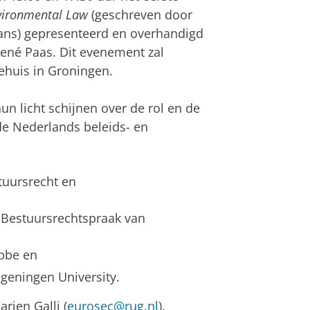
vironmental Law
(geschreven door
 Jans) gepresenteerd en overhandigd
ené Paas. Dit evenement zal
iehuis in Groningen.
 licht schijnen over de rol en de
de Nederlands beleids- en
stuursrecht en
g Bestuursrechtspraak van
ibbe en
ageningen University.
rien Galli (
eurosec@rug.nl
).