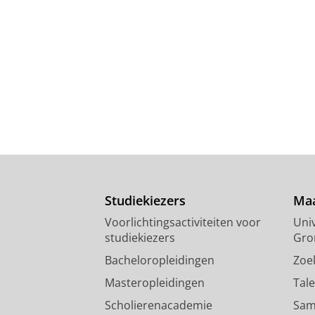
Studiekiezers
Maa
Voorlichtingsactiviteiten voor
Univ
studiekiezers
Gro
Bacheloropleidingen
Zoe
Masteropleidingen
Tal
Scholierenacademie
Sam