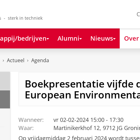
C
s - sterk in techniek
appij/bedrijven
Alumni
Nieuws
Over
Actueel
Agenda
Boekpresentatie vijfde 
European Environmenta
Wanneer:
vr 02-02-2024 15:00 - 17:30
Waar:
Martinikerkhof 12, 9712 JG Gron
Op vrijdagmiddag 2 februari 2024 wordt tussen