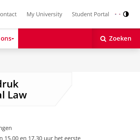
ontact
My University
Student Portal
Contr
Nederlands
English
 ons
Zoeken
druk
l Law
ingen
 15.00 en 17.30 uur het eerste