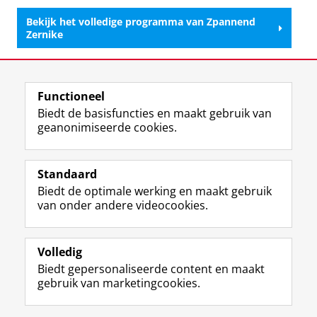
Bekijk het volledige programma van Zpannend
Zernike
Deel dit
Facebook
LinkedIn
Functioneel
Biedt de basisfuncties en maakt gebruik van
geanonimiseerde cookies.
F
L
R
I
Y
Volg de RUG
a
i
S
n
o
Standaard
c
n
S
s
u
Biedt de optimale werking en maakt gebruik
e
k
-
t
T
Studiekiezers
van onder andere videocookies.
b
e
f
a
u
Maatschappij/bedrijven
o
d
e
g
b
o
I
e
r
e
Alumni
k
n
d
a
-
Volledig
p
-
R
m
k
Biedt gepersonaliseerde content en maakt
Over ons
a
p
i
-
a
gebruik van marketingcookies.
g
a
j
a
n
i
g
k
c
a