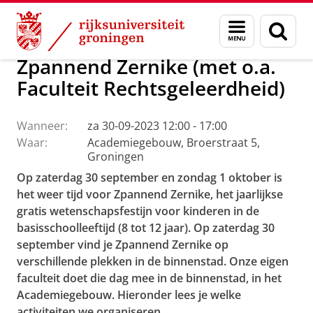
Skip
Skip
Over ons
Agenda
Menu
Zoek
to
to
en
Content
Navigation
zoeken
Zpannend Zernike (met o.a.
Faculteit Rechtsgeleerdheid)
Wanneer:
za 30-09-2023 12:00 - 17:00
Waar:
Academiegebouw, Broerstraat 5,
Groningen
Op zaterdag 30 september en zondag 1 oktober is
het weer tijd voor Zpannend Zernike, het jaarlijkse
gratis wetenschapsfestijn voor kinderen in de
basisschoolleeftijd (8 tot 12 jaar). Op zaterdag 30
september vind je Zpannend Zernike op
verschillende plekken in de binnenstad. Onze eigen
faculteit doet die dag mee in de binnenstad, in het
Academiegebouw. Hieronder lees je welke
activiteiten we organiseren.