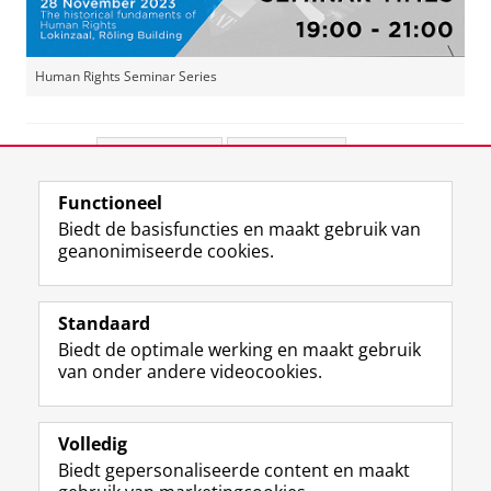
Human Rights Seminar Series
Deel dit
Facebook
LinkedIn
Functioneel
View this page in:
English
Biedt de basisfuncties en maakt gebruik van
geanonimiseerde cookies.
F
L
R
I
Y
Volg de RUG
a
i
S
n
o
Standaard
c
n
S
s
u
Biedt de optimale werking en maakt gebruik
e
k
-
t
T
Studiekiezers
van onder andere videocookies.
b
e
f
a
u
Maatschappij/bedrijven
o
d
e
g
b
o
I
e
r
e
Alumni
k
n
d
a
-
Volledig
p
-
R
m
k
Biedt gepersonaliseerde content en maakt
Over ons
a
p
i
-
a