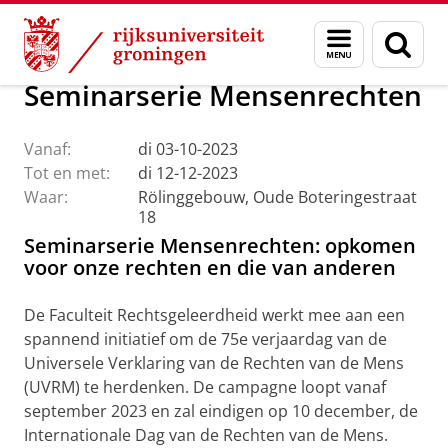
Skip
Skip
Over ons
Agenda
Menu
Zoek
to
to
en
Content
Navigation
zoeken
Seminarserie Mensenrechten
Vanaf:
di 03-10-2023
Tot en met:
di 12-12-2023
Waar:
Rölinggebouw, Oude Boteringestraat
18
Seminarserie Mensenrechten: opkomen
voor onze rechten en die van anderen
De Faculteit Rechtsgeleerdheid werkt mee aan een
spannend initiatief om de 75e verjaardag van de
Universele Verklaring van de Rechten van de Mens
(UVRM) te herdenken. De campagne loopt vanaf
september 2023 en zal eindigen op 10 december, de
Internationale Dag van de Rechten van de Mens.