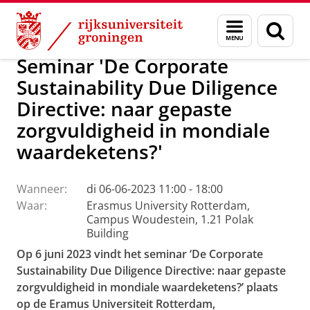
Skip
Skip
Over ons
Agenda
Menu
Zoek
to
to
en
Content
Navigation
zoeken
Seminar 'De Corporate
Sustainability Due Diligence
Directive: naar gepaste
zorgvuldigheid in mondiale
waardeketens?'
Wanneer:
di 06-06-2023 11:00 - 18:00
Waar:
Erasmus University Rotterdam,
Campus Woudestein, 1.21 Polak
Building
Op 6 juni 2023 vindt het seminar ‘De Corporate
Sustainability Due Diligence Directive: naar gepaste
zorgvuldigheid in mondiale waardeketens?’ plaats
op de Eramus Universiteit Rotterdam,