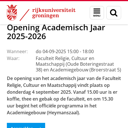
Skip
Skip
Faculteit Religie, Cultuur en Maatschappij
Agenda
Menu
Zoek
to
to
en
Content
Navigation
zoeken
Opening Academisch Jaar
2025-2026
Wanneer:
do 04-09-2025 15:00 - 18:00
Waar:
Faculteit Religie, Cultuur en
Maatschappij (Oude Boteringestraat
38) en Academiegebouw (Broerstraat 5)
De opening van het academisch jaar van de Faculteit
Religie, Cultuur en Maatschappij vindt plaats op
donderdag 4 september 2025. Vanaf 15.00 uur is er
koffie, thee en gebak op de faculteit, en om 15.30
uur begint het officiële programma in het
Academiegebouw (Heymanszaal).