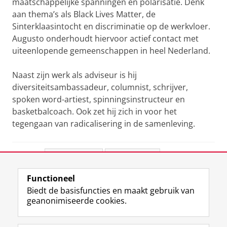
maatschappelijke spanningen en polarisatie. Denk
aan thema’s als Black Lives Matter, de
Sinterklaasintocht en discriminatie op de werkvloer.
Augusto onderhoudt hiervoor actief contact met
uiteenlopende gemeenschappen in heel Nederland.
Naast zijn werk als adviseur is hij
diversiteitsambassadeur, columnist, schrijver,
spoken word-artiest, spinningsinstructeur en
basketbalcoach. Ook zet hij zich in voor het
tegengaan van radicalisering in de samenleving.
Deel dit
Facebook
LinkedIn
Functioneel
View this page in:
English
Biedt de basisfuncties en maakt gebruik van
geanonimiseerde cookies.
F
L
R
I
Y
Volg de RUG