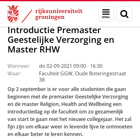
Skip
Skip
Faculteit Religie, Cultuur en Maatschappij
Agenda
Menu
Zoek
to
to
en
Content
Navigation
zoeken
Introductie Premaster
Geestelijke Verzorging en
Master RHW
Wanneer:
do 02-09-2021 09:00 - 16:30
Waar:
Faculteit GGW, Oude Boteringestraat
38
Op 2 september is er voor alle studenten die gaan
beginnen met de premaster Geestelijke Verzorging
en de master Religion, Health and Wellbeing een
introductiedag op de faculteit om zo gezamenlijk
van start te gaan met het nieuwe collegejaar. Het zal
fijn zijn om elkaar weer in levende lijve te ontmoeten
en elkaar beter te leren kennen.