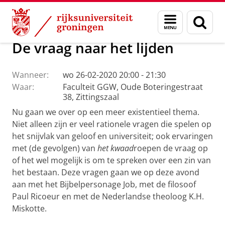
Skip
Skip
Faculteit Religie, Cultuur en Maatschappij
Agenda
Menu
Zoek
to
to
en
Content
Navigation
zoeken
De vraag naar het lijden
Wanneer:
wo 26-02-2020 20:00 - 21:30
Waar:
Faculteit GGW, Oude Boteringestraat
38, Zittingszaal
Nu gaan we over op een meer existentieel thema.
Niet alleen zijn er veel rationele vragen die spelen op
het snijvlak van geloof en universiteit; ook ervaringen
met (de gevolgen) van
het kwaad
roepen de vraag op
of het wel mogelijk is om te spreken over een zin van
het bestaan. Deze vragen gaan we op deze avond
aan met het Bijbelpersonage Job, met de filosoof
Paul Ricoeur en met de Nederlandse theoloog K.H.
Miskotte.