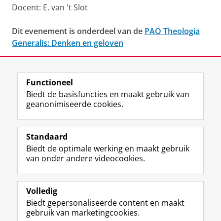
Docent: E. van 't Slot
Dit evenement is onderdeel van de
PAO Theologia
Generalis: Denken en geloven
Deel dit
Facebook
LinkedIn
Functioneel
Biedt de basisfuncties en maakt gebruik van
geanonimiseerde cookies.
F
L
R
I
Y
Volg de RUG
a
i
S
n
o
Standaard
c
n
S
s
u
Biedt de optimale werking en maakt gebruik
e
k
-
t
T
Studiekiezers
van onder andere videocookies.
b
e
f
a
u
Maatschappij/bedrijven
o
d
e
g
b
o
I
e
r
e
Alumni
k
n
d
a
-
Volledig
p
-
R
m
k
Biedt gepersonaliseerde content en maakt
Over ons
a
p
i
-
a
gebruik van marketingcookies.
g
a
j
a
n