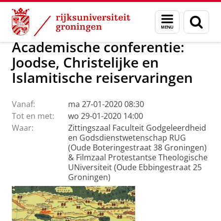
Skip
Skip
Faculteit Religie, Cultuur en Maatschappij
Agenda
Menu
Zoek
to
to
en
Content
Navigation
zoeken
Academische conferentie:
Joodse, Christelijke en
Islamitische reiservaringen
Vanaf:
ma 27-01-2020 08:30
Tot en met:
wo 29-01-2020 14:00
Waar:
Zittingszaal Faculteit Godgeleerdheid
en Godsdienstwetenschap RUG
(Oude Boteringestraat 38 Groningen)
& Filmzaal Protestantse Theologische
UNiversiteit (Oude Ebbingestraat 25
Groningen)