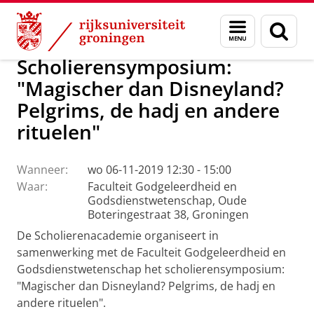
Skip
Skip
Faculteit Religie, Cultuur en Maatschappij
Agenda
Menu
Zoek
to
to
en
Content
Navigation
zoeken
Scholierensymposium:
"Magischer dan Disneyland?
Pelgrims, de hadj en andere
rituelen"
Wanneer:
wo 06-11-2019 12:30 - 15:00
Waar:
Faculteit Godgeleerdheid en
Godsdienstwetenschap, Oude
Boteringestraat 38, Groningen
De Scholierenacademie organiseert in
samenwerking met de Faculteit Godgeleerdheid en
Godsdienstwetenschap het scholierensymposium:
"Magischer dan Disneyland? Pelgrims, de hadj en
andere rituelen".