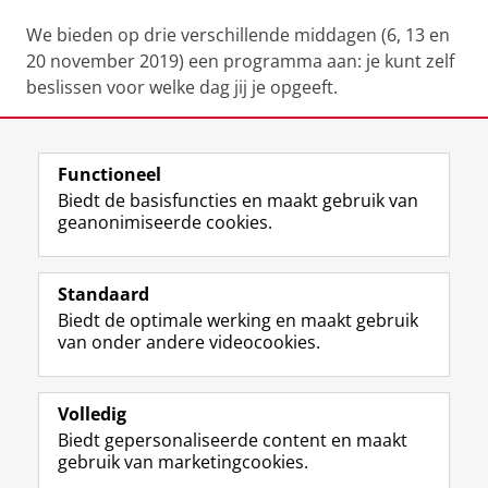
We bieden op drie verschillende middagen (6, 13 en
20 november 2019) een programma aan: je kunt zelf
beslissen voor welke dag jij je opgeeft.
Deel dit
Facebook
LinkedIn
Functioneel
Biedt de basisfuncties en maakt gebruik van
geanonimiseerde cookies.
F
L
R
I
Y
Volg de RUG
a
i
S
n
o
Standaard
c
n
S
s
u
Biedt de optimale werking en maakt gebruik
e
k
-
t
T
Studiekiezers
van onder andere videocookies.
b
e
f
a
u
Maatschappij/bedrijven
o
d
e
g
b
o
I
e
r
e
Alumni
k
n
d
a
-
Volledig
p
-
R
m
k
Biedt gepersonaliseerde content en maakt
Over ons
a
p
i
-
a
gebruik van marketingcookies.
g
a
j
a
n