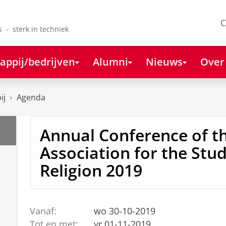
C
s - sterk in techniek
appij/bedrijven
Alumni
Nieuws
Over
ij
Agenda
Annual Conference of t
Association for the Stud
Religion 2019
Vanaf:
wo 30-10-2019
Tot en met:
vr 01-11-2019