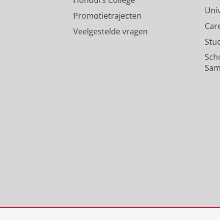
Honours College
Uni
Promotietrajecten
Car
Veelgestelde vragen
Stu
Sch
Sam