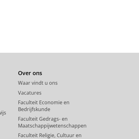
Over ons
Waar vindt u ons
Vacatures
Faculteit Economie en
Bedrijfskunde
ijs
Faculteit Gedrags- en
Maatschappijwetenschappen
Faculteit Religie, Cultuur en