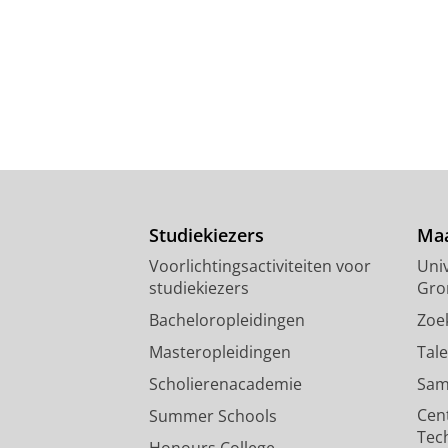
Studiekiezers
Maa
Voorlichtingsactiviteiten voor
Univ
studiekiezers
Gro
Bacheloropleidingen
Zoe
Masteropleidingen
Tal
Scholierenacademie
Sam
Cen
Summer Schools
Tec