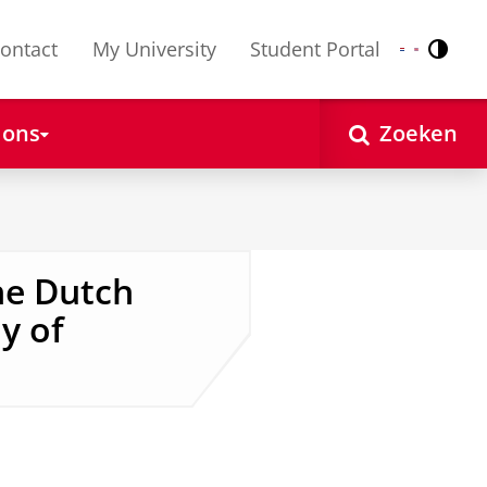
ontact
My University
Student Portal
Contr
Nederlands
English
 ons
Zoeken
he Dutch
y of