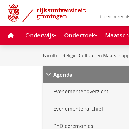
Skip
Skip
to
to
Content
Navigation
breed in kenni
Home
Onderwijs
Onderzoek
Maatsch
Faculteit Religie, Cultuur en Maatschapp
Agenda
Evenementenoverzicht
Evenementenarchief
PhD ceremonies