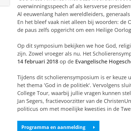
overwinningsspeech af als kersverse president v
Al eeuwenlang halen wereldleiders, generaals
En het bleef vaak niet alleen bij woorden: de
de paus zelfs opgericht om een Heilige Oorlo
Op dit symposium bekijken we hoe God, religi
zijn. Zowel vroeger als nu. Het Scholierensy
14 februari 2018
op de
Evangelische Hogesch
Tijdens dit scholierensymposium is er keuze 
het thema 'God in de politiek'. Vervolgens sl
College Tour, waarbij jullie vragen kunnen st
Jan Segers, fractievoorzitter van de ChristenUni
politicus om met moeilijke kwesties in de T
Programma en aanmelding