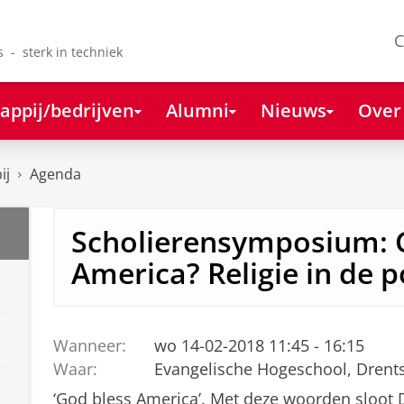
C
s - sterk in techniek
appij/bedrijven
Alumni
Nieuws
Over
ij
Agenda
Scholierensymposium: 
America? Religie in de p
Wanneer:
wo 14-02-2018 11:45 - 16:15
Waar:
Evangelische Hogeschool, Drents
‘God bless America’. Met deze woorden sloot 