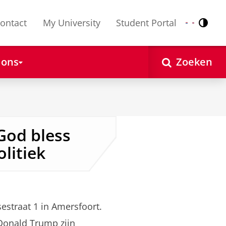
ontact
My University
Student Portal
Contr
Nederlands
English
 ons
Zoeken
God bless
olitiek
estraat 1 in Amersfoort.
Donald Trump zijn