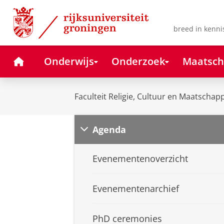
Skip
Skip
to
to
Content
Navigation
breed in kenni
Home
Onderwijs
Onderzoek
Maatsch
Faculteit Religie, Cultuur en Maatschapp
Agenda
Evenementenoverzicht
Evenementenarchief
PhD ceremonies