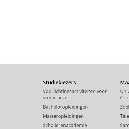
Studiekiezers
Maa
Voorlichtingsactiviteiten voor
Univ
studiekiezers
Gro
Bacheloropleidingen
Zoe
Masteropleidingen
Tal
Scholierenacademie
Sam