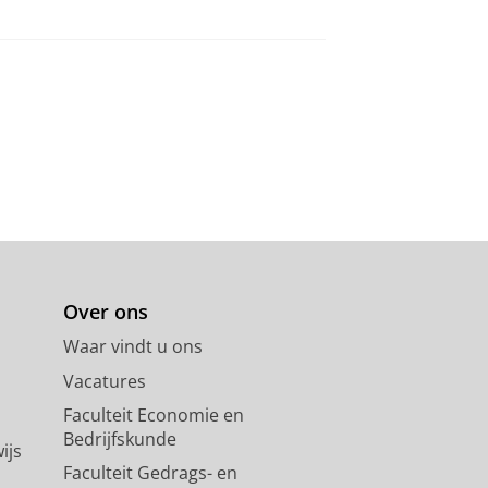
Over ons
Waar vindt u ons
Vacatures
Faculteit Economie en
Bedrijfskunde
ijs
Faculteit Gedrags- en