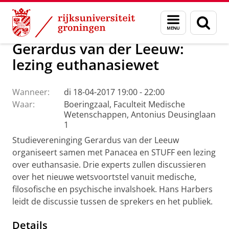
Skip
Skip
Faculteit Religie, Cultuur en Maatschappij
Agenda
Menu
Zoek
to
to
en
Content
Navigation
zoeken
Gerardus van der Leeuw:
lezing euthanasiewet
Wanneer:
di 18-04-2017 19:00 - 22:00
Waar:
Boeringzaal, Faculteit Medische
Wetenschappen, Antonius Deusinglaan
1
Studievereninging Gerardus van der Leeuw
organiseert samen met Panacea en STUFF een lezing
over euthansasie. Drie experts zullen discussieren
over het nieuwe wetsvoortstel vanuit medische,
filosofische en psychische invalshoek. Hans Harbers
leidt de discussie tussen de sprekers en het publiek.
Details