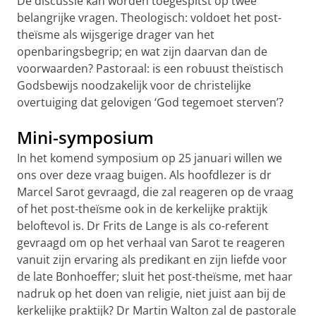
De discussie kan worden toegespitst op twee
belangrijke vragen. Theologisch: voldoet het post-
theïsme als wijsgerige drager van het
openbaringsbegrip; en wat zijn daarvan dan de
voorwaarden? Pastoraal: is een robuust theïstisch
Godsbewijs noodzakelijk voor de christelijke
overtuiging dat gelovigen ‘God tegemoet sterven’?
Mini-symposium
In het komend symposium op 25 januari willen we
ons over deze vraag buigen. Als hoofdlezer is dr
Marcel Sarot gevraagd, die zal reageren op de vraag
of het post-theïsme ook in de kerkelijke praktijk
beloftevol is. Dr Frits de Lange is als co-referent
gevraagd om op het verhaal van Sarot te reageren
vanuit zijn ervaring als predikant en zijn liefde voor
de late Bonhoeffer; sluit het post-theïsme, met haar
nadruk op het doen van religie, niet juist aan bij de
kerkelijke praktijk? Dr Martin Walton zal de pastorale