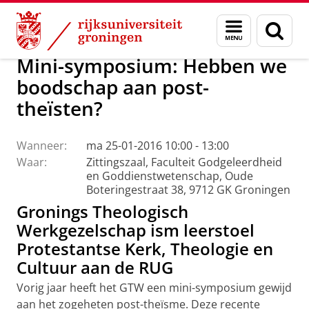
Skip
Skip
Faculteit Religie, Cultuur en Maatschappij
Agenda
Menu
Zoek
to
to
en
Content
Navigation
zoeken
Mini-symposium: Hebben we
boodschap aan post-
theïsten?
Wanneer:
ma 25-01-2016 10:00 - 13:00
Waar:
Zittingszaal, Faculteit Godgeleerdheid
en Goddienstwetenschap, Oude
Boteringestraat 38, 9712 GK Groningen
Gronings Theologisch
Werkgezelschap ism leerstoel
Protestantse Kerk, Theologie en
Cultuur aan de RUG
Vorig jaar heeft het GTW een mini-symposium gewijd
aan het zogeheten post-theïsme. Deze recente