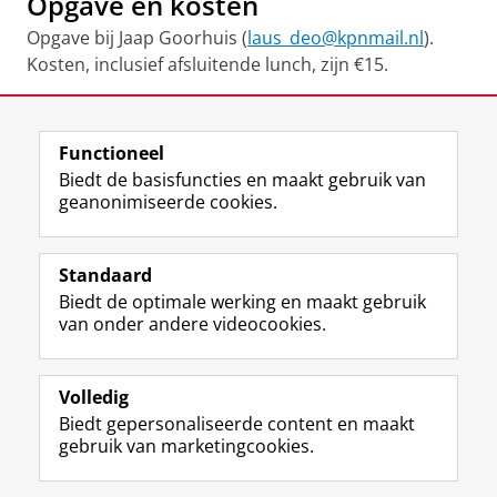
Opgave en kosten
Opgave bij Jaap Goorhuis (
laus_deo@kpnmail.nl
).
Kosten, inclusief afsluitende lunch, zijn €15.
Deel dit
Facebook
LinkedIn
Functioneel
Biedt de basisfuncties en maakt gebruik van
geanonimiseerde cookies.
F
L
R
I
Y
Volg de RUG
a
i
S
n
o
Standaard
c
n
S
s
u
Biedt de optimale werking en maakt gebruik
e
k
-
t
T
Studiekiezers
van onder andere videocookies.
b
e
f
a
u
Maatschappij/bedrijven
o
d
e
g
b
o
I
e
r
e
Alumni
k
n
d
a
-
Volledig
p
-
R
m
k
Biedt gepersonaliseerde content en maakt
Over ons
a
p
i
-
a
gebruik van marketingcookies.
g
a
j
a
n
i
g
k
c
a