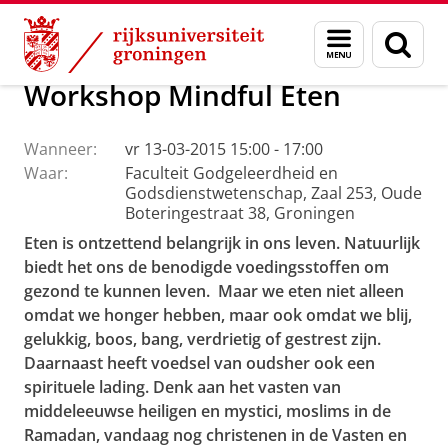
Skip
Skip
Faculteit Religie, Cultuur en Maatschappij
Agenda
Menu
Zoek
to
to
en
Content
Navigation
zoeken
Workshop Mindful Eten
Wanneer:
vr 13-03-2015 15:00 - 17:00
Waar:
Faculteit Godgeleerdheid en
Godsdienstwetenschap, Zaal 253, Oude
Boteringestraat 38, Groningen
Eten is ontzettend belangrijk in ons leven. Natuurlijk
biedt het ons de benodigde voedingsstoffen om
gezond te kunnen leven. Maar we eten niet alleen
omdat we honger hebben, maar ook omdat we blij,
gelukkig, boos, bang, verdrietig of gestrest zijn.
Daarnaast heeft voedsel van oudsher ook een
spirituele lading. Denk aan het vasten van
middeleeuwse heiligen en mystici, moslims in de
Ramadan, vandaag nog christenen in de Vasten en