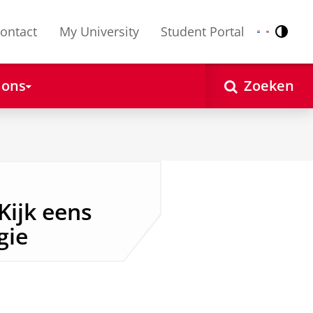
ontact
My University
Student Portal
Contr
Nederlands
English
 ons
Zoeken
Kijk eens
gie