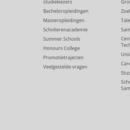
studiekiezers
Gro
Bacheloropleidingen
Zoe
Masteropleidingen
Tal
Scholierenacademie
Sam
Cen
Summer Schools
Tec
Honours College
Uni
Promotietrajecten
Car
Veelgestelde vragen
Stu
Sch
Sam