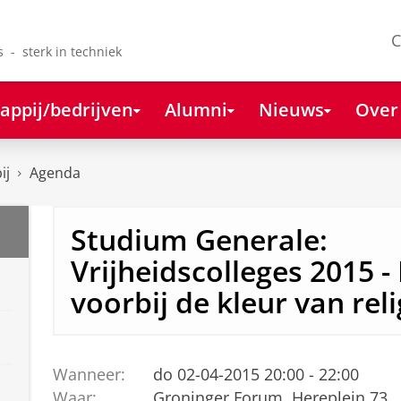
C
s - sterk in techniek
appij/bedrijven
Alumni
Nieuws
Over
ij
Agenda
Studium Generale:
Vrijheidscolleges 2015 - 
voorbij de kleur van reli
Wanneer:
do 02-04-2015 20:00 - 22:00
Waar:
Groninger Forum, Hereplein 73