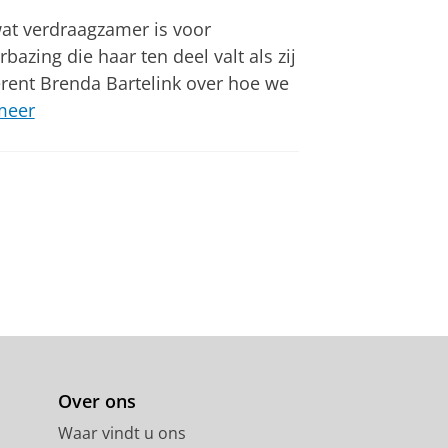
wat verdraagzamer is voor
bazing die haar ten deel valt als zij
ferent Brenda Bartelink over hoe we
meer
Over ons
Waar vindt u ons