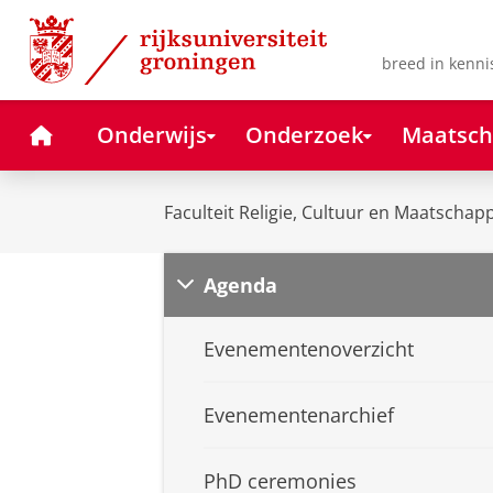
Skip
Skip
to
to
Content
Navigation
breed in kenni
Home
Onderwijs
Onderzoek
Maatsch
Faculteit Religie, Cultuur en Maatschapp
Agenda
Evenementenoverzicht
Evenementenarchief
PhD ceremonies