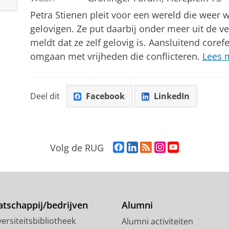
Petra Stienen pleit voor een wereld die weer 
gelovigen. Ze put daarbij onder meer uit de ver
meldt dat ze zelf gelovig is. Aansluitend core
omgaan met vrijheden die conflicteren.
Lees 
Deel dit
Facebook
LinkedIn
F
L
R
I
Y
Volg de RUG
a
i
S
n
o
c
n
S
s
u
e
k
-
t
T
b
e
f
a
u
o
d
e
g
b
tschappij/bedrijven
Alumni
o
I
e
r
e
ersiteitsbibliotheek
Alumni activiteiten
k
n
d
a
-