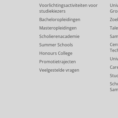
Voorlichtingsactiviteiten voor
Univ
studiekiezers
Gro
Bacheloropleidingen
Zoe
Masteropleidingen
Tal
Scholierenacademie
Sam
Cen
Summer Schools
Tec
Honours College
Uni
Promotietrajecten
Car
Veelgestelde vragen
Stu
Sch
Sam