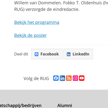
Willem van Dommelen. Fokko T. Oldenhuis (hoo
RUG) verzorgde de eindredactie.
Bekijk het programma
Bekijk de poster
Deel dit
Facebook
LinkedIn
F
L
R
I
Y
Volg de RUG
a
i
S
n
o
c
n
S
s
u
e
k
-
t
T
b
e
f
a
u
o
d
e
g
b
tschappij/bedrijven
Alumni