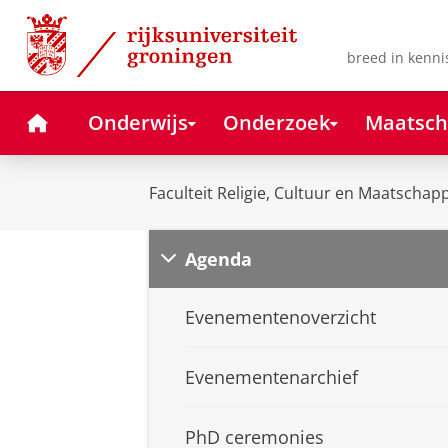
Skip
Skip
to
to
Content
Navigation
breed in kenni
Home
Onderwijs
Onderzoek
Maatsch
Faculteit Religie, Cultuur en Maatschapp
Agenda
Evenementenoverzicht
Evenementenarchief
PhD ceremonies