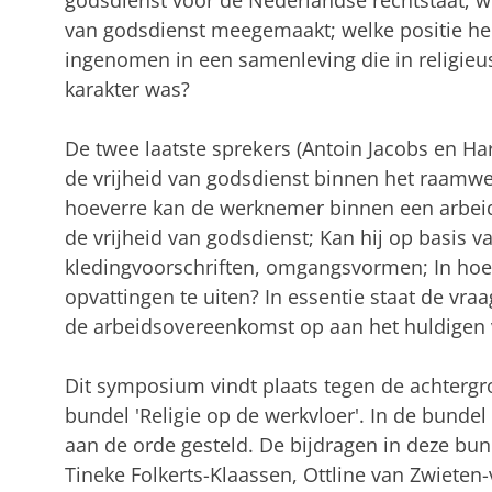
godsdienst voor de Nederlandse rechtstaat; we
van godsdienst meegemaakt; welke positie he
ingenomen in een samenleving die in religieus
karakter was?
De twee laatste sprekers (Antoin Jacobs en Har
de vrijheid van godsdienst binnen het raamwer
hoeverre kan de werknemer binnen een arbe
de vrijheid van godsdienst; Kan hij op basis v
kledingvoorschriften, omgangsvormen; In hoeve
opvattingen te uiten? In essentie staat de vra
de arbeidsovereenkomst op aan het huldigen v
Dit symposium vindt plaats tegen de achtergr
bundel 'Religie op de werkvloer'. In de bun
aan de orde gesteld. De bijdragen in deze bun
Tineke Folkerts-Klaassen, Ottline van Zwieten-