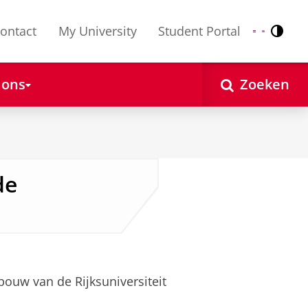
ontact
My University
Student Portal
Contr
Nederlands
English
 ons
Zoeken
de
ouw van de Rijksuniversiteit