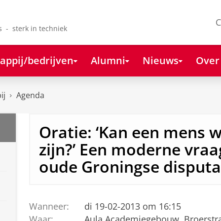
C
s - sterk in techniek
appij/bedrijven
Alumni
Nieuws
Over
ij
Agenda
Oratie: ‘Kan een mens w
zijn?’ Een moderne vraa
oude Groningse disputa
Wanneer:
di 19-02-2013 om 16:15
Waar:
Aula Academiegebouw, Broerstra