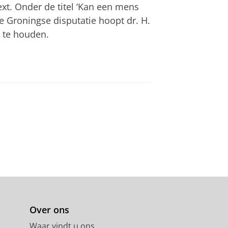
ext. Onder de titel ‘Kan een mens
e Groningse disputatie hoopt dr. H.
e te houden.
Over ons
Waar vindt u ons