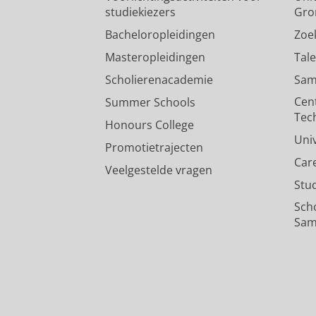
studiekiezers
Gro
Bacheloropleidingen
Zoe
Masteropleidingen
Tal
Scholierenacademie
Sam
Cen
Summer Schools
Tec
Honours College
Uni
Promotietrajecten
Car
Veelgestelde vragen
Stu
Sch
Sam