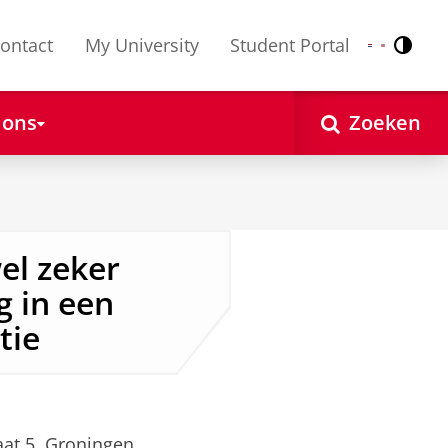
ontact
My University
Student Portal
Contr
Nederlands
English
 ons
Zoeken
el zeker
g in een
tie
at 5, Groningen