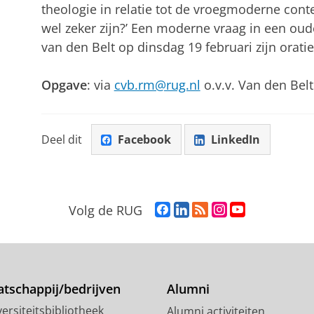
theologie in relatie tot de vroegmoderne cont
wel zeker zijn?’ Een moderne vraag in een oud
van den Belt op dinsdag 19 februari zijn orati
Opgave
: via
cvb.rm@rug.nl
o.v.v. Van den Belt
Deel dit
Facebook
LinkedIn
F
L
R
I
Y
Volg de RUG
a
i
S
n
o
c
n
S
s
u
e
k
-
t
T
b
e
f
a
u
o
d
e
g
b
tschappij/bedrijven
Alumni
o
I
e
r
e
ersiteitsbibliotheek
Alumni activiteiten