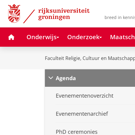
Skip
Skip
to
to
Content
Navigation
breed in kenni
Home
Onderwijs
Onderzoek
Maatsch
Faculteit Religie, Cultuur en Maatschapp
Agenda
Evenementenoverzicht
Evenementenarchief
PhD ceremonies