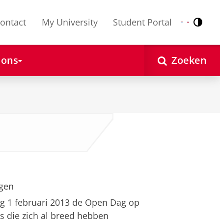
ontact
My University
Student Portal
Contr
Nederlands
English
 ons
Zoeken
ngen
ag 1 februari 2013 de Open Dag op
s die zich al breed hebben