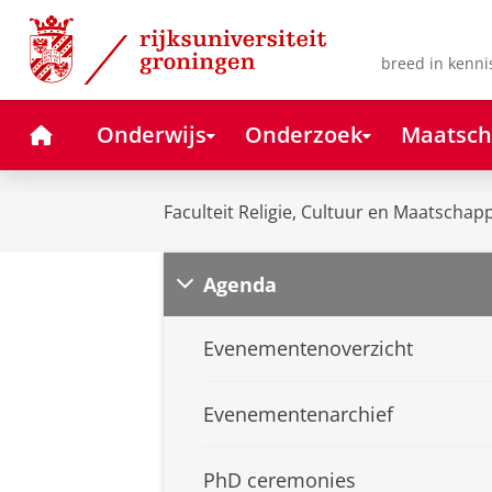
Skip
Skip
to
to
Content
Navigation
breed in kenni
Home
Onderwijs
Onderzoek
Maatsch
Faculteit Religie, Cultuur en Maatschapp
Agenda
Evenementenoverzicht
Evenementenarchief
PhD ceremonies