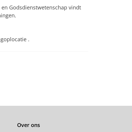
d en Godsdienstwetenschap vindt
ningen.
agoplocatie
.
Over ons