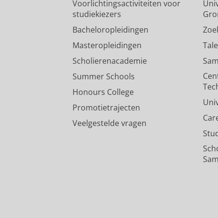
Voorlichtingsactiviteiten voor
Univ
studiekiezers
Gro
Bacheloropleidingen
Zoe
Masteropleidingen
Tal
Scholierenacademie
Sam
Cen
Summer Schools
Tec
Honours College
Uni
Promotietrajecten
Car
Veelgestelde vragen
Stu
Sch
Sam