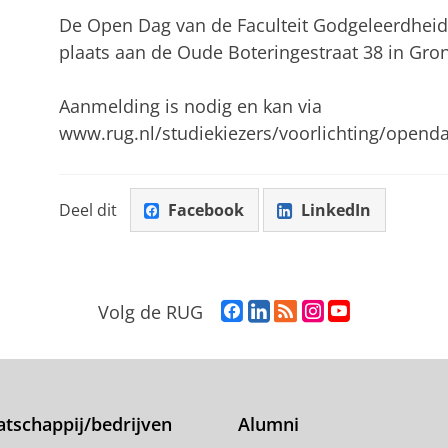
De Open Dag van de Faculteit Godgeleerdhei
plaats aan de Oude Boteringestraat 38 in Gro
Aanmelding is nodig en kan via
www.rug.nl/studiekiezers/voorlichting/opend
Deel dit
Facebook
LinkedIn
F
L
R
I
Y
Volg de RUG
a
i
S
n
o
c
n
S
s
u
e
k
-
t
T
b
e
f
a
u
o
d
e
g
b
tschappij/bedrijven
Alumni
o
I
e
r
e