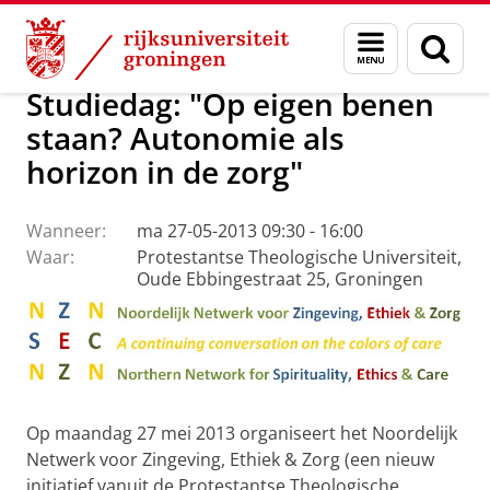
Skip
Skip
Faculteit Religie, Cultuur en Maatschappij
Agenda
Menu
Zoek
to
to
en
Content
Navigation
zoeken
Studiedag: "Op eigen benen
staan? Autonomie als
horizon in de zorg"
Wanneer:
ma 27-05-2013 09:30 - 16:00
Waar:
Protestantse Theologische Universiteit,
Oude Ebbingestraat 25, Groningen
Op maandag 27 mei 2013 organiseert het Noordelijk
Netwerk voor Zingeving, Ethiek & Zorg (een nieuw
initiatief vanuit de Protestantse Theologische