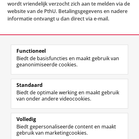
wordt vriendelijk verzocht zich aan te melden via de
website van de PthU.
Betalingsgegevens en nadere
informatie ontvangt u dan direct via e-mail.
Deel dit
Facebook
LinkedIn
Functioneel
Biedt de basisfuncties en maakt gebruik van
geanonimiseerde cookies.
F
L
R
I
Y
Volg de RUG
a
i
S
n
o
Standaard
c
n
S
s
u
Biedt de optimale werking en maakt gebruik
e
k
-
t
T
Studiekiezers
van onder andere videocookies.
b
e
f
a
u
Maatschappij/bedrijven
o
d
e
g
b
o
I
e
r
e
Alumni
k
n
d
a
-
Volledig
p
-
R
m
k
Biedt gepersonaliseerde content en maakt
Over ons
a
p
i
-
a
gebruik van marketingcookies.
g
a
j
a
n