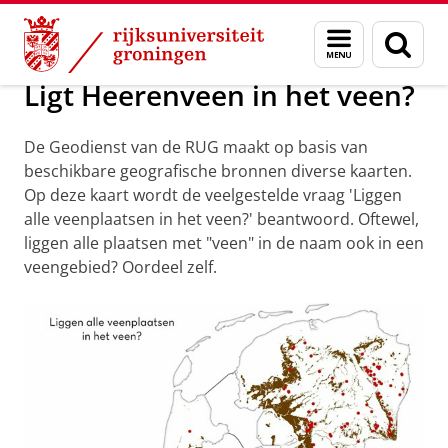
Skip
Skip
Over ons
Actueel
Nieuws
Nieuwsberichten
Menu
Zoek
to
to
en
Content
Navigation
zoeken
Ligt Heerenveen in het veen?
De Geodienst van de RUG maakt op basis van
beschikbare geografische bronnen diverse kaarten.
Op deze kaart wordt de veelgestelde vraag 'Liggen
alle veenplaatsen in het veen?' beantwoord. Oftewel,
liggen alle plaatsen met "veen" in de naam ook in een
veengebied? Oordeel zelf.