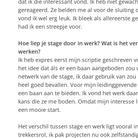
dat ik die interessant vond. Ik heb niet gewac
gereageerd. Ze belden me al voor de sluiting 
vond ik wel erg leuk. Ik bleek als allereerste
had ik een streepje voor.
Hoe liep je stage door in werk? Wat is het vers
werken?
Ik heb expres eerst mijn scriptie geschreven v
het idee dat áls er een baan aangeboden zou w
netwerk van de stage, ik daar gebruik van zo
heel goed bevallen. Voor mijn leidinggevende
een baan aan te bieden. Ik vond het werk daar
kans die ze me boden. Omdat mijn interesse lig
een mooie start.
Het verschil tussen stage en werk ligt vooral i
trekkersrol, ik pak projecten nu ook zelfstandi