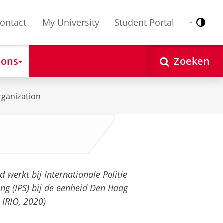
ontact
My University
Student Portal
Contr
Nederlands
English
 ons
Zoeken
rganization
 werkt bij Internationale Politie
g (IPS) bij de eenheid Den Haag
IRIO, 2020)