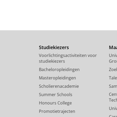
Studiekiezers
Maa
Voorlichtingsactiviteiten voor
Univ
studiekiezers
Gro
Bacheloropleidingen
Zoe
Masteropleidingen
Tal
Scholierenacademie
Sam
Cen
Summer Schools
Tec
Honours College
Uni
Promotietrajecten
Car