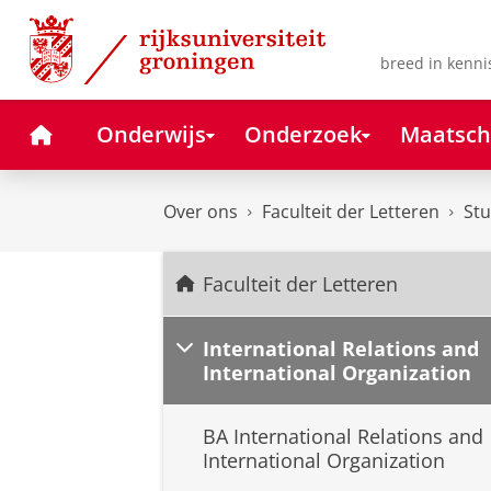
Skip
Skip
to
to
Content
Navigation
breed in kenni
Home
Onderwijs
Onderzoek
Maatsch
Over ons
Faculteit der Letteren
Stu
Faculteit der Letteren
International Relations and
International Organization
BA International Relations and
International Organization