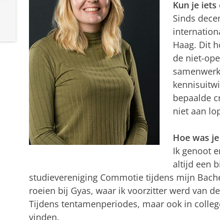
Kun je iets
Sinds decem
internation
Haag. Dit h
de niet-ope
samenwerki
kennisuitwi
bepaalde cr
niet aan lo
Hoe was je
Ik genoot e
altijd een 
studievereniging Commotie tijdens mijn Bache
roeien bij Gyas, waar ik voorzitter werd van 
Tijdens tentamenperiodes, maar ook in colleg
vinden.