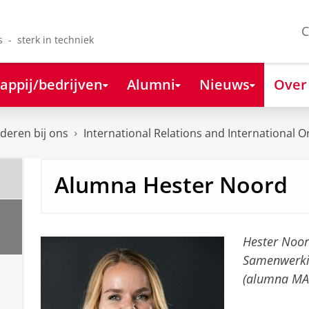
C
s - sterk in techniek
appij/bedrijven
Alumni
Nieuws
Over
deren bij ons
International Relations and International O
Alumna Hester Noord
Hester Noord
Samenwerkin
(alumna MA 