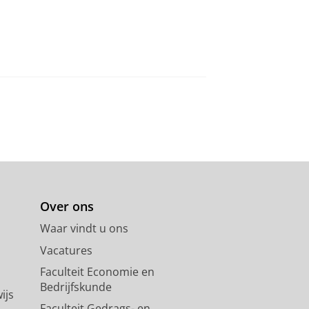
Over ons
Waar vindt u ons
Vacatures
Faculteit Economie en
Bedrijfskunde
ijs
Faculteit Gedrags- en