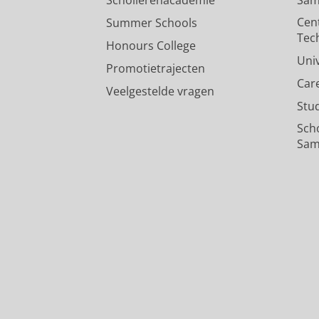
Scholierenacademie
Sam
Cen
Summer Schools
Tec
Honours College
Uni
Promotietrajecten
Car
Veelgestelde vragen
Stu
Sch
Sam