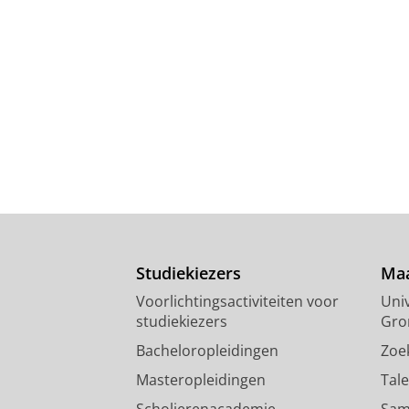
Studiekiezers
Maa
Voorlichtingsactiviteiten voor
Univ
studiekiezers
Gro
Bacheloropleidingen
Zoe
Masteropleidingen
Tal