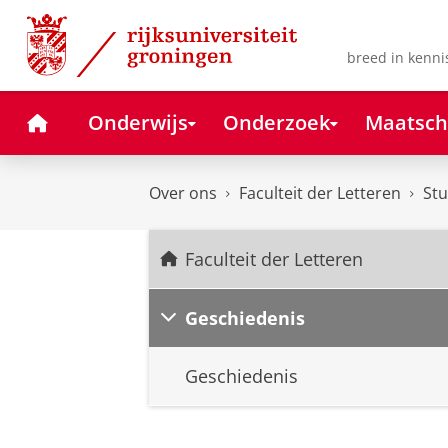
Skip
Skip
to
to
Content
Navigation
breed in kenni
Home
Onderwijs
Onderzoek
Maatsch
Over ons
Faculteit der Letteren
Stu
Faculteit der Letteren
Geschiedenis
Geschiedenis