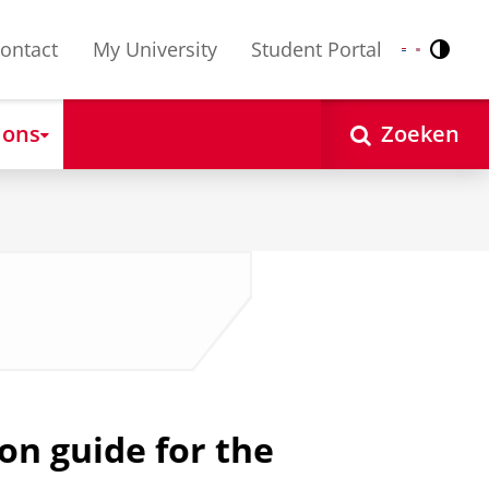
ontact
My University
Student Portal
Contr
Nederlands
English
 ons
Zoeken