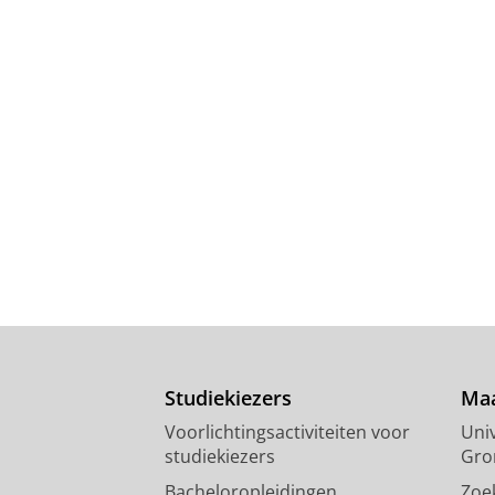
Studiekiezers
Maa
Voorlichtingsactiviteiten voor
Univ
studiekiezers
Gro
Bacheloropleidingen
Zoe