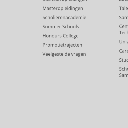
Masteropleidingen
Tal
Scholierenacademie
Sam
Cen
Summer Schools
Tec
Honours College
Uni
Promotietrajecten
Car
Veelgestelde vragen
Stu
Sch
Sam