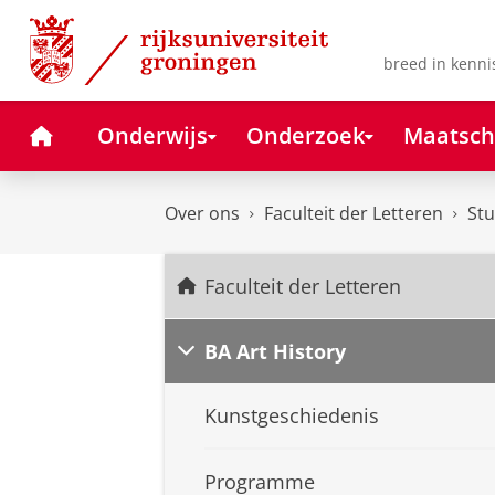
Skip
Skip
to
to
Content
Navigation
breed in kenni
Home
Onderwijs
Onderzoek
Maatsch
Over ons
Faculteit der Letteren
Stu
Faculteit der Letteren
BA Art History
Kunstgeschiedenis
Programme