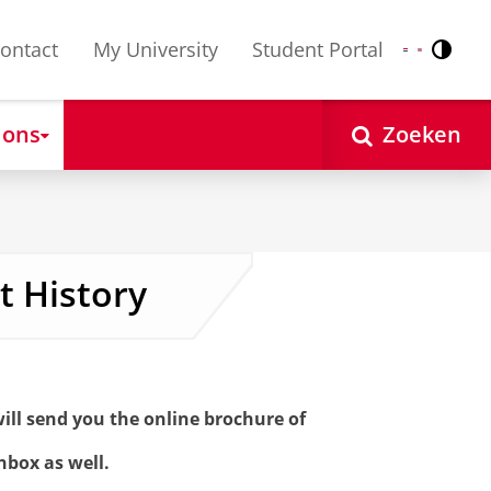
ontact
My University
Student Portal
Contr
Nederlands
English
 ons
Zoeken
t History