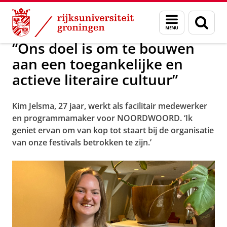
Skip
Skip
Alumni van de Bachelor NTC aan het woord
Menu
Zoek
to
to
en
Content
Navigation
zoeken
“Ons doel is om te bouwen
aan een toegankelijke en
actieve literaire cultuur”
Kim Jelsma, 27 jaar, werkt als facilitair medewerker
en programmamaker voor NOORDWOORD. ‘Ik
geniet ervan om van kop tot staart bij de organisatie
van onze festivals betrokken te zijn.’