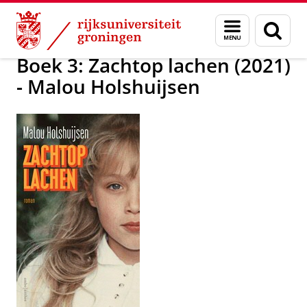
Skip
Skip
Over ons
Begin een boek
Menu
Zoek
to
to
en
Content
Navigation
zoeken
Boek 3: Zachtop lachen (2021)
- Malou Holshuijsen