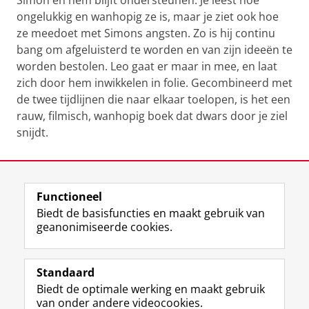
Simon en hem blijft ondersteunen. Je leest hoe
ongelukkig en wanhopig ze is, maar je ziet ook hoe
ze meedoet met Simons angsten. Zo is hij continu
bang om afgeluisterd te worden en van zijn ideeën te
worden bestolen. Leo gaat er maar in mee, en laat
zich door hem inwikkelen in folie. Gecombineerd met
de twee tijdlijnen die naar elkaar toelopen, is het een
rauw, filmisch, wanhopig boek dat dwars door je ziel
snijdt.
Laatst gewijzigd:
03 maart 2025 17:22
Functioneel
View this page in:
English
Biedt de basisfuncties en maakt gebruik van
geanonimiseerde cookies.
F
L
R
I
Y
Volg de RUG
a
i
S
n
o
Standaard
c
n
S
s
u
Biedt de optimale werking en maakt gebruik
e
k
-
t
T
Studiekiezers
van onder andere videocookies.
b
e
f
a
u