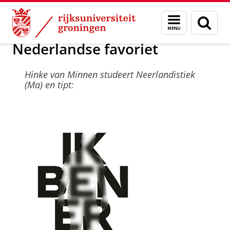
Skip
Skip
Over ons
Begin een boek
Menu
Zoek
to
to
en
Content
Navigation
zoeken
Nederlandse favoriet
Hinke van Minnen studeert Neerlandistiek
(Ma) en tipt: