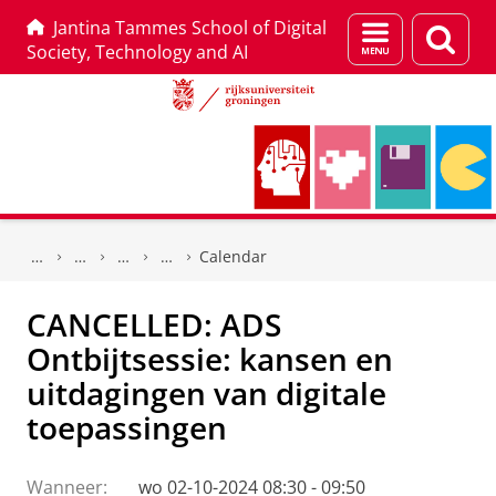
Jantina Tammes School of Digital
Menu
Zoek
Society, Technology and AI
en
zoeken
Skip
Skip
to
to
Calendar
Content
Navigation
CANCELLED: ADS
Ontbijtsessie: kansen en
uitdagingen van digitale
toepassingen
Wanneer:
wo 02-10-2024 08:30 - 09:50