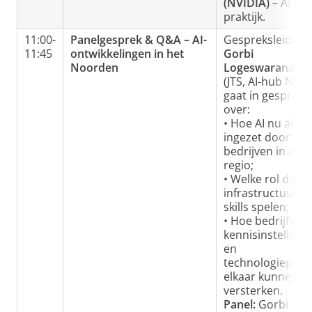
(NVIDIA)
– AI in 
praktijk.
11:00-
Panelgesprek & Q&A – AI-
Gespreksleider
11:45
ontwikkelingen in het
Gorbi
Noorden
Logeswaranath
(JTS, AI-hub Noo
gaat in gesprek
over:
• Hoe AI nu al wo
ingezet door
bedrijven in de
regio;
• Welke rol data,
infrastructuur e
skills spelen;
• Hoe bedrijfslev
kennisinstelling
en
technologiepart
elkaar kunnen
versterken.
Panel:
Gorbi