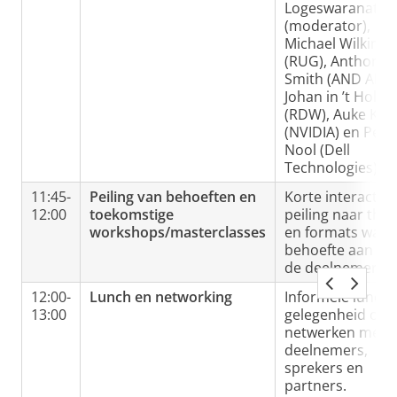
Logeswaranatha
(moderator),
Michael Wilkins
(RUG), Anthonie
Smith (AND AI),
Johan in ’t Holt
(RDW), Auke Kui
(NVIDIA) en Pete
Nool (Dell
Technologies).
11:45-
Peiling van behoeften en
Korte interactie
12:00
toekomstige
peiling naar the
workshops/masterclasses
en formats waar
behoefte aan is b
de deelnemers.
12:00-
Lunch en networking
Informele lunch 
13:00
gelegenheid om 
netwerken met
deelnemers,
sprekers en
partners.