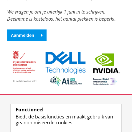
We vragen je om je uiterlijk 1 juni in te schrijven.
Deelname is kosteloos, het aantal plekken is beperkt.
Aanmelden
Deel dit
Facebook
LinkedIn
Functioneel
Biedt de basisfuncties en maakt gebruik van
geanonimiseerde cookies.
T
L
Y
Volg ons op