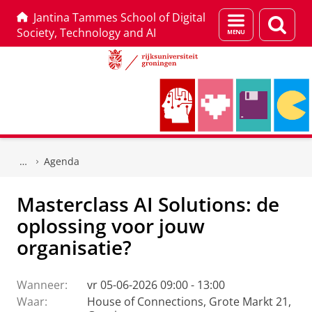
Jantina Tammes School of Digital
Menu
Zoek
Society, Technology and AI
en
zoeken
Skip
Skip
to
to
Agenda
Content
Navigation
Masterclass AI Solutions: de
oplossing voor jouw
organisatie?
Wanneer:
vr 05-06-2026 09:00 - 13:00
Waar:
House of Connections, Grote Markt 21,