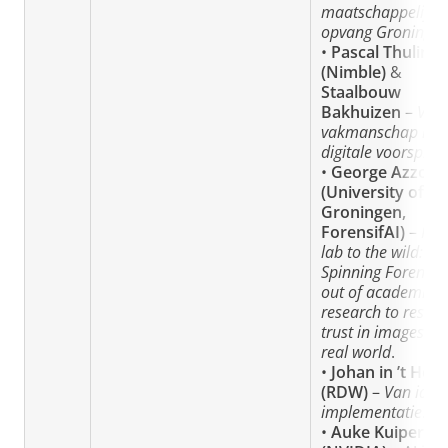
maatschappelijke
opvang Groninge
•
Pascal Thulin
(Nimble)
&
Staalbouw
Bakhuizen
–
Van
vakmanschap naa
digitale voorspron
•
George Azzopa
(University of
Groningen,
ForensifAI)
–
Fr
lab to the wild:
Spinning ForensifA
out of academic
research to restor
trust in images in 
real world
.
•
Johan in ’t Holt
(RDW)
–
Van idee 
implementatie
.
•
Auke Kuiper