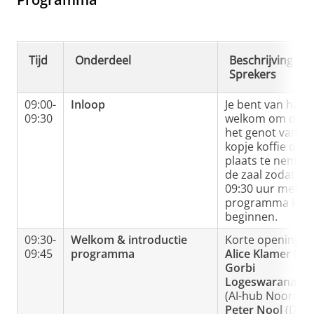
Tijd
Onderdeel
Beschrijving /
Sprekers
09:00-
Inloop
Je bent van hart
09:30
welkom om ond
het genot van e
kopje koffie of t
plaats te nemen 
de zaal zodat w
09:30 uur met he
programma kun
beginnen.
09:30-
Welkom & introductie
Korte opening d
09:45
programma
Alice Klamer
(JTS
Gorbi
Logeswaranath
(AI-hub Noord) 
Peter Nool
(Dell