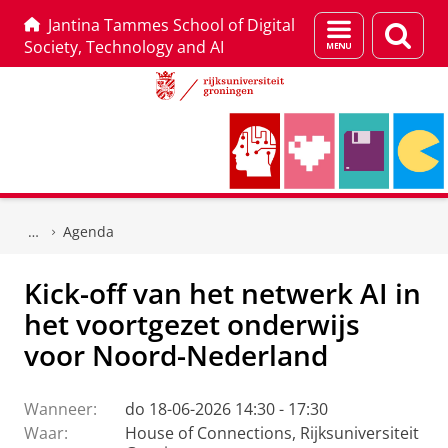
Jantina Tammes School of Digital
Menu
Zoek
Society, Technology and AI
en
zoeken
Skip
Skip
to
to
Agenda
Content
Navigation
Kick-off van het netwerk AI in
het voortgezet onderwijs
voor Noord-Nederland
Wanneer:
do 18-06-2026 14:30 - 17:30
Waar:
House of Connections, Rijksuniversiteit