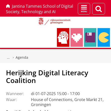
Jantina Tammes School of Digital
Menu
Zoek
Society, Technology and AI
en
zoeken
Skip
Skip
to
to
Agenda
Content
Navigation
Herijking Digital Literacy
Coalition
Wanneer:
di 01-07-2025 15:00 - 17:00
Waar:
House of Connections, Grote Markt 21,
Groningen