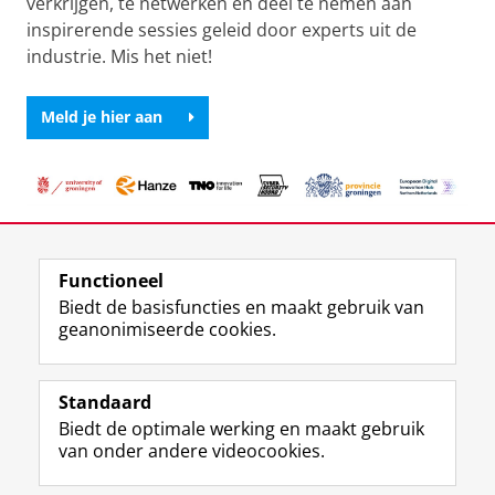
verkrijgen, te netwerken en deel te nemen aan
inspirerende sessies geleid door experts uit de
industrie. Mis het niet!
Meld je hier aan
Deel dit
Facebook
LinkedIn
Functioneel
Biedt de basisfuncties en maakt gebruik van
geanonimiseerde cookies.
T
L
Y
Volg ons op
w
i
o
Standaard
i
n
u
Biedt de optimale werking en maakt gebruik
t
k
T
Studiekiezers
van onder andere videocookies.
t
e
u
Maatschappij/bedrijven
e
d
b