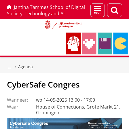
Jantina Tammes School of Digital
Menu
Zoek
Society, Technology and AI
en
zoeken
Skip
Skip
to
to
Agenda
Content
Navigation
CyberSafe Congres
Wanneer:
wo 14-05-2025 13:00 - 17:00
Waar:
House of Connections, Grote Markt 21,
Groningen